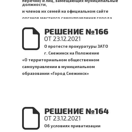
перечни) и лиц, замещающих муниципальные
должности,
и членов их семей на официальном сайте
органов местного самоуправления города
Снежинска и предоставления этих сведений
РЕШЕНИЕ №166
официальным средствам массовой информации
ОТ 23.12.2021
города Снежинска для опубликования
О протесте прокуратуры ЗАТО
г. Снежинск на Положение
«О территориально
м
общественном
самоуправлении в муниципальном
образовании «Город Снежинск»
РЕШЕНИЕ №164
ОТ 23.12.2021
Об условиях приватизации