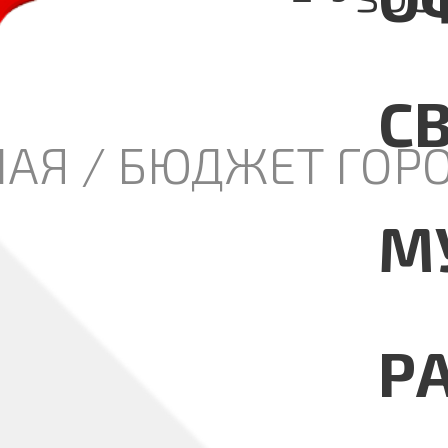
С
НАЯ
/
БЮДЖЕТ ГОР
М
Р