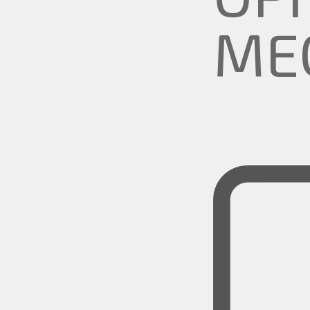
МЕ
СА
РА
МУ
УЧ