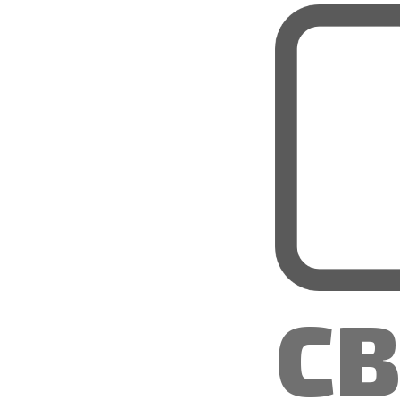
ЗА 
КВ
20
ГО
C