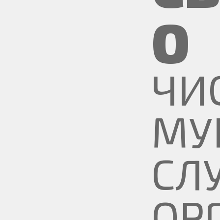
О
ЧИ
МУ
СЛ
ОР