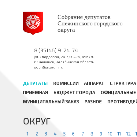
Собрание депутатов
Снежинского городского
округа
8 (35146) 9-24-74
ул. Свердлова, 24 а/я 476, 456770
г.Снежинск, Челябинская область
sobr@snzadm.ru
ДЕПУТАТЫ
КОМИССИИ
АППАРАТ
СТРУКТУРА
ПРИЁМНАЯ
БЮДЖЕТ ГОРОДА
ОФИЦИАЛЬНЫЕ 
МУНИЦИПАЛЬНЫЙ ЗАКАЗ
РАЗНОЕ
ПРОТИВОДЕ
ОКРУГ
1
2
3
4
5
6
7
8
9
10
11
12