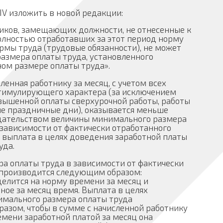
 изложить в новой редакции:
тников, замещающих должности, не отнесенные к
олностью отработавших за этот период норму
мы труда (трудовые обязанности), не может
азмера оплаты труда, установленного
ом размере оплаты труда».
сленная работнику за месяц, с учетом всех
тимулирующего характера (за исключением
вышенной оплаты сверхурочной работы, работы
ие праздничные дни), оказывается меньше
дательством величины минимального размера
 зависимости от фактически отработанного
 выплата в целях доведения заработной платы
уда.
а оплаты труда в зависимости от фактически
 производится следующим образом:
елится на норму времени за месяц и
ное за месяц время. Выплата в целях
имального размера оплаты труда
разом, чтобы в сумме с начисленной работнику
мени заработной платой за месяц она