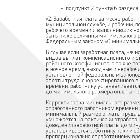
- подпункт 2 пункта 6 раздела IV
«2. Заработная плата за месяц рабо
муниципальной службе, и рабочим, п
рабочего времени и выполнивших нор
быть ниже величины минимального р
Федеральным законом «О минимальн
В случае если заработная плата, начи
видов выплат компенсационного и с
районного коэффициента, а также по
в ночное время, выходные и нерабоч
установленной федеральным законо
оплаты труда, скорректированного в
времени, работнику устанавливается
до минимального размера оплаты тр
Корректировка минимального размер
отработанного работником времени
минимальный размер оплаты труда д
умножается на фактически отработан
доведения заработной платы до мин
устанавливается работнику таким об
пропорционально отработанному вре