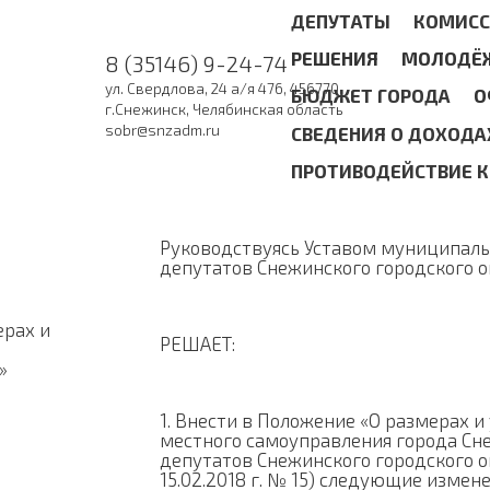
ДЕПУТАТЫ
КОМИС
РЕШЕНИЯ
МОЛОДЁЖ
8 (35146) 9-24-74
ул. Свердлова, 24 а/я 476, 456770
БЮДЖЕТ ГОРОДА
О
г.Снежинск, Челябинская область
sobr@snzadm.ru
СВЕДЕНИЯ О ДОХОДА
ПРОТИВОДЕЙСТВИЕ 
Руководствуясь Уставом муниципальн
депутатов Снежинского городского о
ерах и
РЕШАЕТ:
»
1. Внести в Положение «О размерах и
местного самоуправления города Сн
депутатов Снежинского городского окр
15.02.2018 г. № 15) следующие измене