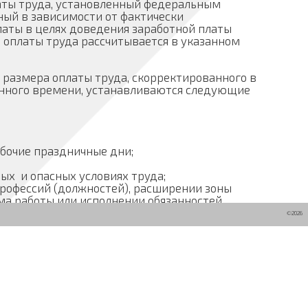
аты труда, установленный федеральным
ный в зависимости от фактически
аты в целях доведения заработной платы
 оплаты труда рассчитывается в указанном
размера оплаты труда, скорректированного в
анного времени, устанавливаются следующие
абочие праздничные дни;
ных и опасных условиях труда;
рофессий (должностей), расширении зоны
ма работы или исполнении обязанностей
тника;
©2026
ьный характер: материальная помощь; премии и
лейным датам; выплаты премии за счет
иные выплаты, установленные коллективным
ельного материального стимулирования».
официальному опубликованию.