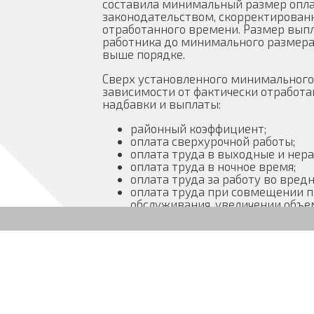
составила минимальный размер опл
законодательством, скорректирован
отработанного времени. Размер выпл
работника до минимального размера
выше порядке.
Сверх установленного минимального 
зависимости от фактически отработ
надбавки и выплаты:
районный коэффициент;
оплата сверхурочной работы;
оплата труда в выходные и нер
оплата труда в ночное время;
оплата труда за работу во вред
оплата труда при совмещении п
обслуживания, увеличении объе
временно отсутствующего рабо
выплаты, которые носят социал
единовременные выплаты к юби
ЗАКОНОДАТЕЛЬНОЕ СОБРАНИЕ
ЧЕЛЯБИНСКОЙ ОБЛАСТИ
экономии фонда оплаты труда; 
договором в качестве дополнит
2. Настоящее решение подлежит 