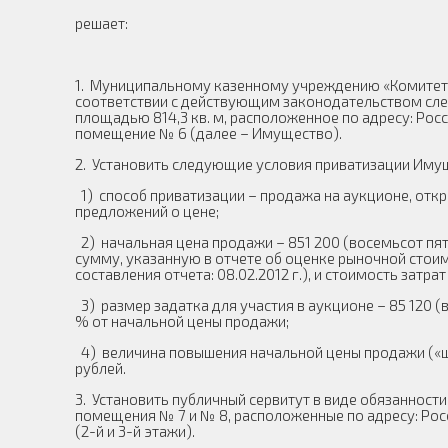
решает:
1. Муниципальному казенному учреждению «Комитет
соответствии с действующим законодательством с
площадью 814,3 кв. м, расположенное по адресу: Росси
помещение № 6 (далее – Имущество).
2. Установить следующие условия приватизации Иму
1) способ приватизации – продажа на аукционе, отк
предложений о цене;
2) начальная цена продажи – 851 200 (восемьсот пять
сумму, указанную в отчете об оценке рыночной стои
составления отчета: 08.02.2012 г.), и стоимость затра
3) размер задатка для участия в аукционе – 85 120 (
% от начальной цены продажи;
4) величина повышения начальной цены продажи («ша
рублей.
3. Установить публичный сервитут в виде обязанност
помещения № 7 и № 8, расположенные по адресу: Росси
(2-й и 3-й этажи).